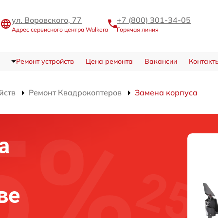
ул. Воровского, 77
+7 (800) 301-34-05
Адрес сервисного центра Walkera
Горячая линия
Ремонт устройств
Цена ремонта
Вакансии
Контакт
йств
Ремонт Квадрокоптеров
Замена корпуса
а
а
ве